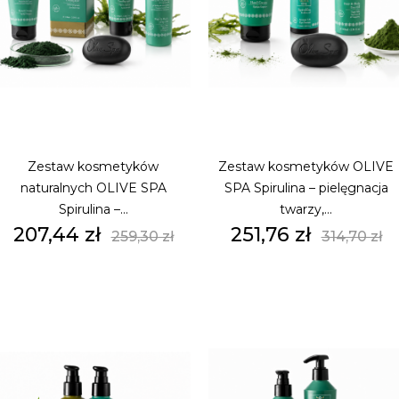
Zestaw kosmetyków
Zestaw kosmetyków OLIVE
naturalnych OLIVE SPA
SPA Spirulina – pielęgnacja
Spirulina –...
twarzy,...
Cena
Cena
Cena
Cena
207,44 zł
251,76 zł
259,30 zł
314,70 zł
podstawowa
podsta