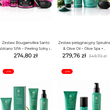
Zestaw Bougainvillea Santo
Zestaw pielęgnacyjny Spirulin
Volcano SPA – Peeling Solny i...
& Olive Oil – Olive Spa +...
Cena
Cena
Cena
274,80 zł
279,76 zł
349,70 zł
podsta
-20%
-20%