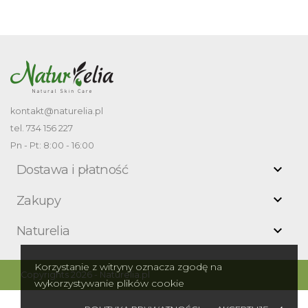
kontakt@naturelia.pl
tel. 734 156 227
Pn - Pt: 8:00 - 16:00

Dostawa i płatność

Zakupy

Naturelia
Korzystanie z witryny oznacza zgodę na
Copyrights 2026 - Naturelia.pl
wykorzystywanie plików cookie