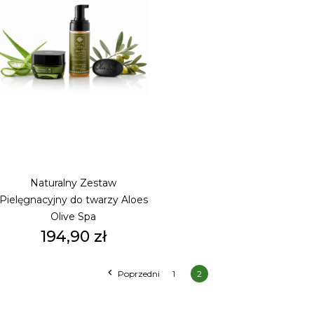
Naturalny Zestaw
Pielęgnacyjny do twarzy Aloes
Olive Spa
Cena
194,90 zł

Poprzedni
1
2