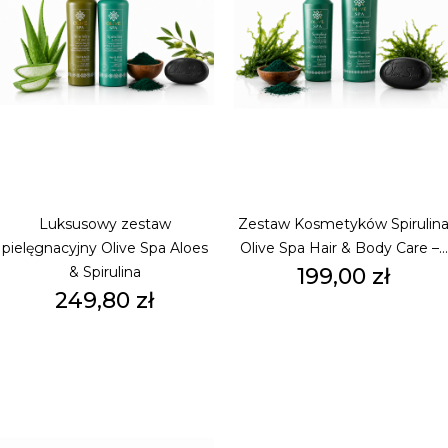
Luksusowy zestaw
Zestaw Kosmetyków Spirulin
pielęgnacyjny Olive Spa Aloes
Olive Spa Hair & Body Care –...
Cena
& Spirulina
199,00 zł
Cena
249,80 zł