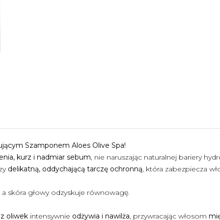
kującym Szamponem Aloes Olive Spa!
nia, kurz i nadmiar sebum
, nie naruszając naturalnej bariery hyd
zy
delikatną, oddychającą tarczę ochronną
, która zabezpiecza w
, a skóra głowy odzyskuje równowagę.
 z oliwek
intensywnie
odżywia i nawilża
, przywracając włosom
mię