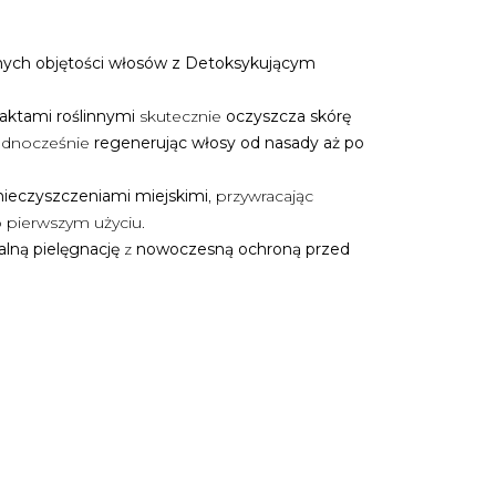
łnych objętości włosów z Detoksykującym
raktami roślinnymi
skutecznie
oczyszcza skórę
jednocześnie
regenerując włosy od nasady aż po
nieczyszczeniami miejskimi
, przywracając
 pierwszym użyciu.
alną pielęgnację
z
nowoczesną ochroną przed