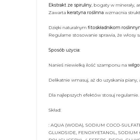
Ekstrakt ze spiruliny
, bogaty w minerały, 
Zawarta
keratyna roślinna
wzmacnia strukt
Dzięki naturalnym
fitoskładnikom roślinn
Regularne stosowanie sprawia, że włosy 
‍Sposób użycia:
Nanieś niewielką ilość szamponu na
wilgo
Delikatnie wmasuj, aż do uzyskania piany,
Dla najlepszych efektów stosuj regularnie.
Skład:
: AQUA (WODA), SODIUM COCO-SULFA
GLUKOSIDE, FENOXYETANOL, SODIUM C
POLIGLICERYL-4 ESTERS, DECYL GLUK