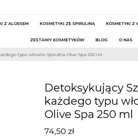
I Z ALOESEM
KOSMETYKI ZE SPIRULINĄ
KOSMETYKI Z
ZESTAWY KOSMETYKÓW
BLOG
O NAS
żdego typu włosów Spirulina Olive Spa 250 ml
Detoksykujący S
każdego typu wło
Olive Spa 250 ml
74,50 zł