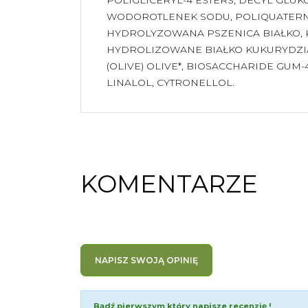
WODOROTLENEK SODU, POLIQUATERNI
HYDROLYZOWANA PSZENICA BIAŁKO, 
HYDROLIZOWANE BIAŁKO KUKURYDZIA
(OLIVE) OLIVE*, BIOSACCHARIDE GUM
LINALOL, CYTRONELLOL.
KOMENTARZE
NAPISZ SWOJĄ OPINIĘ
Bądź pierwszym który napisze recenzję !