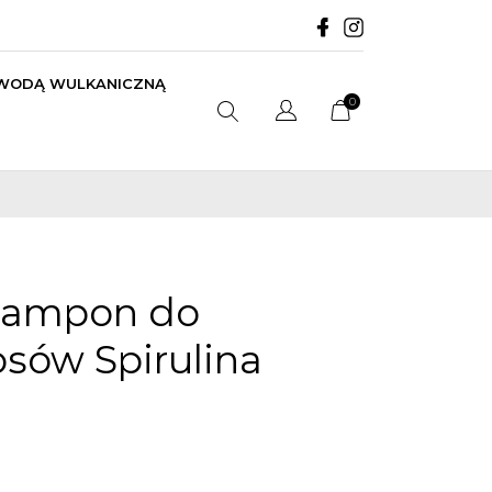
 WODĄ WULKANICZNĄ
0
zampon do
sów Spirulina