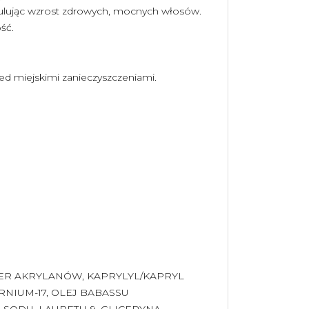
ulując wzrost zdrowych, mocnych włosów.
ść.
d miejskimi zanieczyszczeniami.
MER AKRYLANÓW, KAPRYLYL/KAPRYL
RNIUM-17, OLEJ BABASSU
 SODU, LAURETH-9, GLICERYNA,