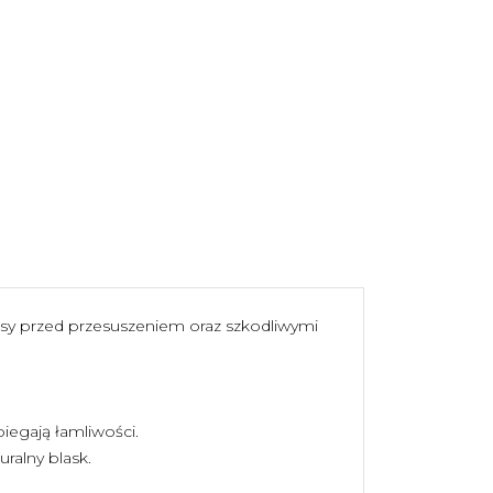
osy przed przesuszeniem oraz szkodliwymi
iegają łamliwości.
ralny blask.