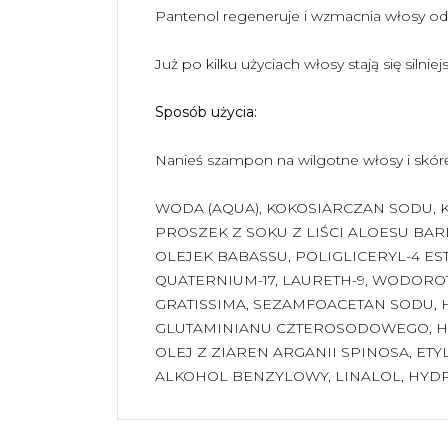
Pantenol regeneruje i wzmacnia włosy od
Już po kilku użyciach włosy stają się silnie
Sposób użycia:
Nanieś szampon na wilgotne włosy i skórę
WODA (AQUA), KOKOSIARCZAN SODU,
PROSZEK Z SOKU Z LIŚCI ALOESU BA
OLEJEK BABASSU, POLIGLICERYL-4 E
QUATERNIUM-17, LAURETH-9, WODORO
GRATISSIMA, SEZAMFOACETAN SODU,
GLUTAMINIANU CZTEROSODOWEGO, H
OLEJ Z ZIAREN ARGANII SPINOSA, ET
ALKOHOL BENZYLOWY, LINALOL, HYD