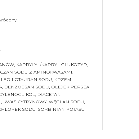
ywrócony.
:
ANÓW, KAPRYLYL/KAPRYL GLUKOZYD,
ARCZAN SODU Z AMINOKWASAMI,
OOLEOILOTAURAN SODU, KRZEM
A, BENZOESAN SODU, OLEJEK PERSEA
CYLENOGLIKOL, DIACETAN
 KWAS CYTRYNOWY, WĘGLAN SODU,
 CHLOREK SODU, SORBINIAN POTASU,