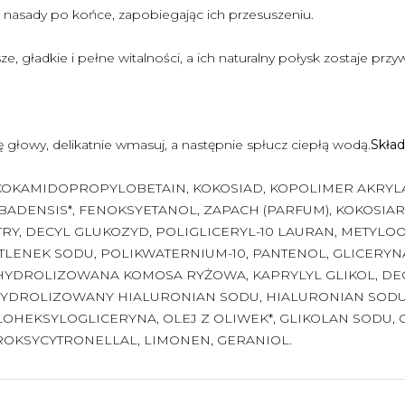
 nasady po końce, zapobiegając ich przesuszeniu.
jsze, gładkie i pełne witalności, a ich naturalny połysk zostaje prz
 głowy, delikatnie wmasuj, a następnie spłucz ciepłą wodą.
Skład
 KOKAMIDOPROPYLOBETAIN, KOKOSIAD, KOPOLIMER AKRYL
RBADENSIS*, FENOKSYETANOL, ZAPACH (PARFUM), KOKOSI
STRY, DECYL GLUKOZYD, POLIGLICERYL-10 LAURAN, METYL
TLENEK SODU, POLIKWATERNIUM-10, PANTENOL, GLICERYN
 HYDROLIZOWANA KOMOSA RYŻOWA, KAPRYLYL GLIKOL, DE
YDROLIZOWANY HIALURONIAN SODU, HIALURONIAN SODU,
YLOHEKSYLOGLICERYNA, OLEJ Z OLIWEK*, GLIKOLAN SODU,
ROKSYCYTRONELLAL, LIMONEN, GERANIOL.