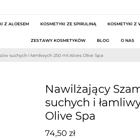
I Z ALOESEM
KOSMETYKI ZE SPIRULINĄ
KOSMETYKI Z
ZESTAWY KOSMETYKÓW
BLOG
O NAS
ów suchych i łamliwych 250 ml Aloes Olive Spa
Nawilżający Sza
suchych i łamliw
Olive Spa
74,50 zł