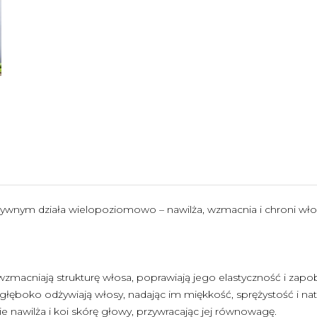
tywnym działa wielopoziomowo – nawilża, wzmacnia i chroni wł
macniają strukturę włosa, poprawiają jego elastyczność i zapob
 głęboko odżywiają włosy, nadając im miękkość, sprężystość i natu
e nawilża i koi skórę głowy, przywracając jej równowagę.