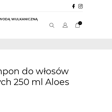
 WODĄ WULKANICZNĄ
0
mpon do włosów
ych 250 ml Aloes