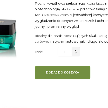
Poznaj
wyjątkową pielęgnację
, która łączy
m
biotechnologią
, skutecznie
przeciwdziałają
Ten luksusowy krem o
jedwabistej konsyste
wygładzenie drobnych zmarszczek i ochronę
jędrny i promienny wygląd
.
Idealny dla osób poszukujących
skutecznej
zarówno
natychmiastowo, jak i długofalow
Ilość
DODAJ DO KOSZYKA