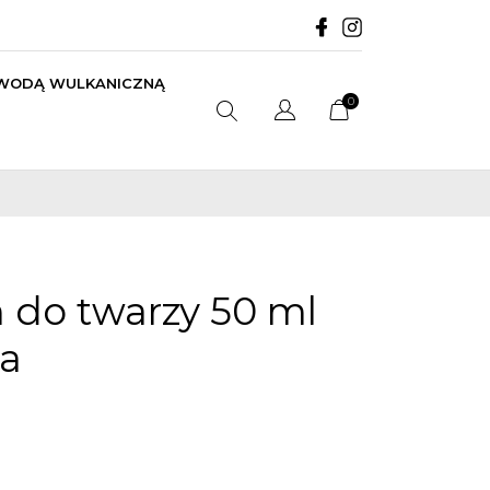
 WODĄ WULKANICZNĄ
0
m do twarzy 50 ml
pa