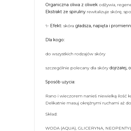
Organiczna oliwa z oliwek
odżywia, regene
Ekstrakt ze spiruliny
rewitalizuje skórę, sp
✨
Efekt:
skóra
gładsza, napięta i promien
Dla kogo:
do wszystkich rodzajów skóry
szczególnie polecany dla skóry
dojrzałej,
Sposób użycia:
Rano i wieczorem nanieś niewielką ilość k
Delikatnie masuj okrężnymi ruchami aż d
Skład:
WODA (AQUA), GLICERYNA, NEOPENTY