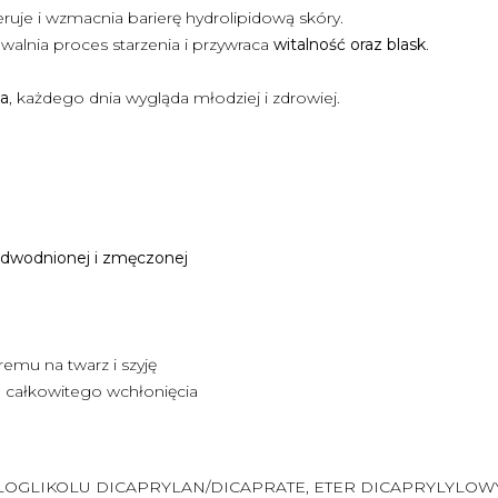
ruje i wzmacnia barierę hydrolipidową skóry.
owalnia proces starzenia i przywraca
witalność oraz blask
.
na
, każdego dnia wygląda młodziej i zdrowiej.
 odwodnionej i zmęczonej
remu na twarz i szyję
o całkowitego wchłonięcia
LOGLIKOLU DICAPRYLAN/DICAPRATE, ETER DICAPRYLYLOWY