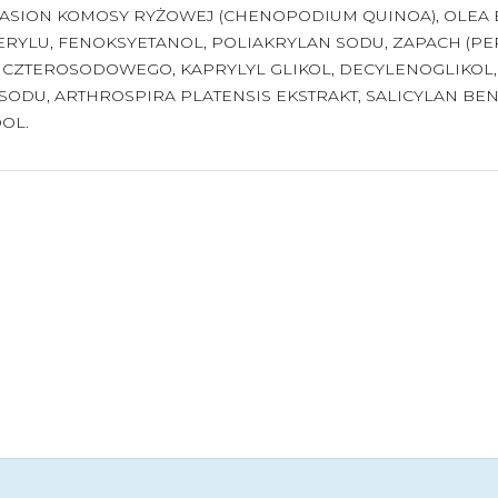
NASION KOMOSY RYŻOWEJ (CHENOPODIUM QUINOA), OLEA EU
ERYLU, FENOKSYETANOL, POLIAKRYLAN SODU, ZAPACH (P
 CZTEROSODOWEGO, KAPRYLYL GLIKOL, DECYLENOGLIKOL,
SODU, ARTHROSPIRA PLATENSIS EKSTRAKT, SALICYLAN BE
OL.