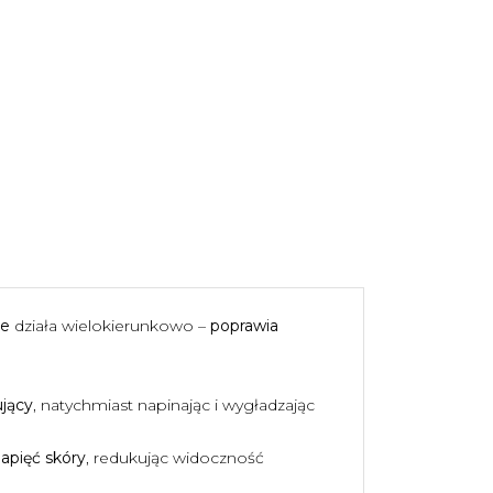
ne
działa wielokierunkowo –
poprawia
ujący
, natychmiast napinając i wygładzając
napięć skóry
, redukując widoczność