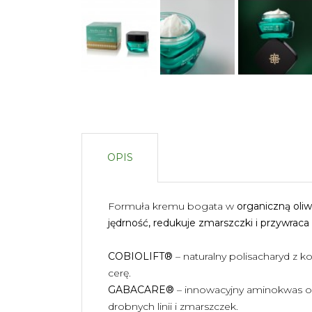
OPIS
Formuła kremu bogata w
organiczną oliw
jędrność, redukuje zmarszczki i przywrac
COBIOLIFT®
– naturalny polisacharyd z 
cerę.
GABACARE®
– innowacyjny aminokwas 
drobnych linii i zmarszczek.