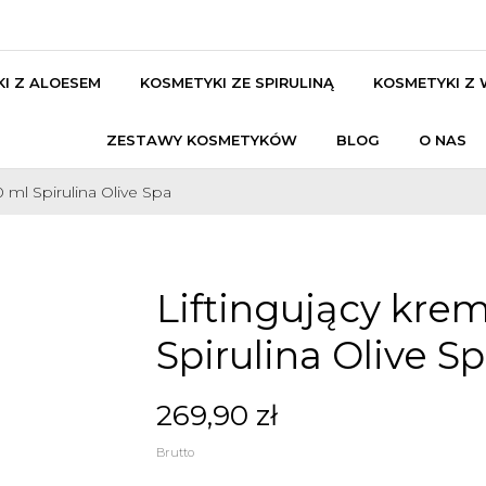
I Z ALOESEM
KOSMETYKI ZE SPIRULINĄ
KOSMETYKI Z
ZESTAWY KOSMETYKÓW
BLOG
O NAS
 ml Spirulina Olive Spa
Liftingujący kre
Spirulina Olive S
269,90 zł
Brutto