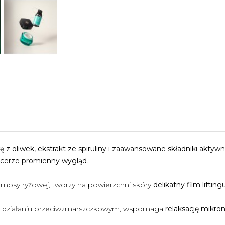
ę z oliwek, ekstrakt ze spiruliny i zaawansowane składniki aktyw
a cerze promienny wygląd
.
komosy ryżowej, tworzy na powierzchni skóry
delikatny film lifting
o działaniu przeciwzmarszczkowym, wspomaga
relaksację mikro