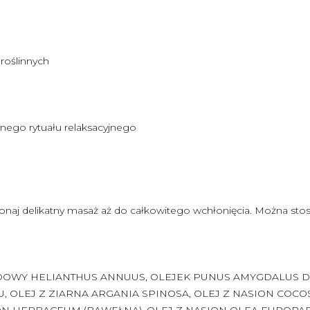
roślinnych
nego rytuału relaksacyjnego
ykonaj delikatny masaż aż do całkowitego wchłonięcia. Można st
BRYDOWY HELIANTHUS ANNUUS, OLEJEK PUNUS AMYGDALUS D
, OLEJ Z ZIARNA ARGANIA SPINOSA, OLEJ Z NASION COCO
ON HERBACEUM (BAWEŁNA), OLEJ Z NASION OLEA EUROPAEA