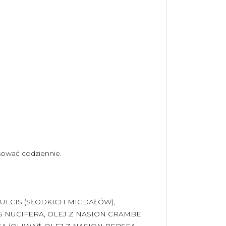
osować codziennie.
ULCIS (SŁODKICH MIGDAŁÓW),
S NUCIFERA, OLEJ Z NASION CRAMBE
 (OLIWA)*, OLEJ Z NASION PERSEA