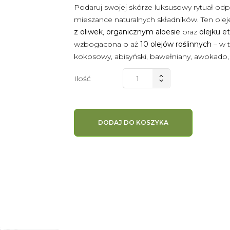
Podaruj swojej skórze luksusowy rytuał odpr
mieszance naturalnych składników. Ten ole
z oliwek
,
organicz­nym aloesie
oraz
olejku 
wzbogacona o aż
10 olejów roślinnych
– w 
kokosowy, abisyński, bawełniany, awokado, 
Ilość
DODAJ DO KOSZYKA