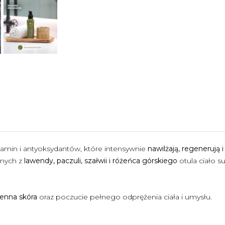
tamin i antyoksydantów, które intensywnie
nawilżają, regenerują 
znych z
lawendy, paczuli, szałwii i różeńca górskiego
otula ciało 
ienna skóra
oraz poczucie pełnego odprężenia ciała i umysłu.