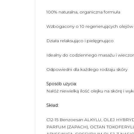
100% naturalna, organiczna formuła
Wzbogacony o 10 regenerujących olejów 
Działa relaksująco i pielęgnująco
Idealny do codziennego masażu i wieczor
Odpowiedni dla każdego rodzaju skóry
Sposób użycia:
Nałóż niewielką ilość olejku na skórę i w
Skład:
C12-15 Benzoesan ALKYLU, OLEJ HY
PARFUM (ZAPACH), OCTAN TOKOFERYLU
ABYSSINICA, GOSSYPIUM OLEJ Z NASI