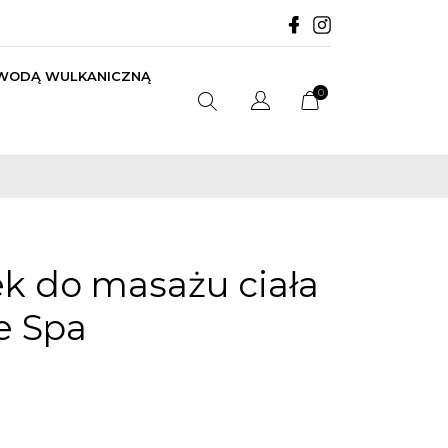
 WODĄ WULKANICZNĄ
0
ek do masażu ciała
e Spa