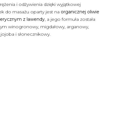
ężenia i odżywienia dzięki wyjątkowej
jek do masażu oparty jest na
organicznej oliwie
eterycznym z lawendy
, a jego formuła została
tym winogronowy, migdałowy, arganowy,
jojoba i słonecznikowy.