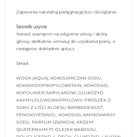
Zapewnia naturalną pielęgnację bez obciążania
Sposób użycia:
Nanieś szampon na wilgotne włosy i skórę
głowy, delikatnie wmasuj do uzyskania piany, a
następnie dokładnie spłucz.
Skład:
WODA (AQUA), KOKOSIARCZAN SODU,
KOKAMIDOPROPYLOBETAIN, KOKOSIAD,
KOPOLIMER AKRYLANÓW, GLUKOZYD
KAPRYLYLOWO/KAPRYLOWY, PROSZEK Z
SOKU Z LIŚCI ALOESU BARBADENSIS*,
FENOKSYETANOL, KOKOSIOL AMINOKWASY
SODU, PARFUM (ZAPACH), KRZEM
QUATERNIUM-17, OLEJEK BABASSU,
POLIGLICERYD-4, DECYL GLUKOZYD, LAURAN